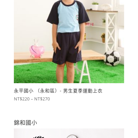
永平國小 （永和區）- 男生夏季運動上衣
價
NT$
220
–
NT$
270
格
範
圍：
錦和國小
NT$220
到