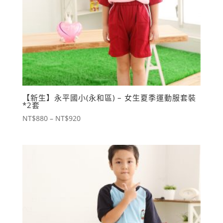
【新生】永平國小(永和區) – 女生夏季運動服套裝
*2套
價
NT$
880
–
NT$
920
格
範
圍：
NT$880
到
NT$920