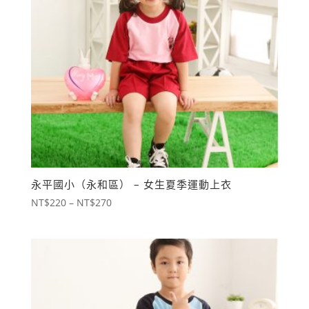
永平國小（永和區） – 女生夏季運動上衣
價
NT$
220
–
NT$
270
格
範
圍：
NT$220
到
NT$270