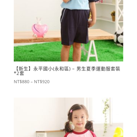
【新生】永平國小(永和區) – 男生夏季運動服套裝
*2套
價
NT$
880
–
NT$
920
格
範
圍：
NT$880
到
NT$920