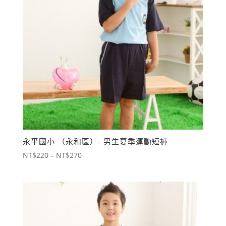
永平國小 （永和區）- 男生夏季運動短褲
價
NT$
220
–
NT$
270
格
範
圍：
NT$220
到
NT$270