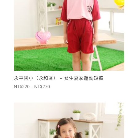
永平國小（永和區） – 女生夏季運動短褲
價
NT$
220
–
NT$
270
格
範
圍：
NT$220
到
NT$270