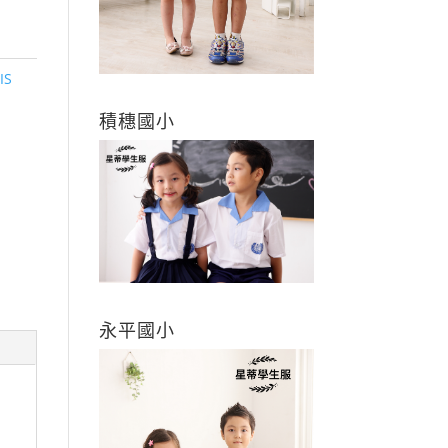
IS
積穗國小
永平國小