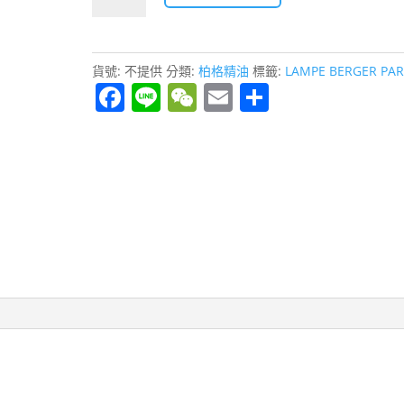
荷
NT$5,600
1L
精
貨號:
不提供
分類:
柏格精油
標籤:
LAMPE BERGER PAR
油
F
Li
W
E
分
Lampe
a
n
e
m
享
Berger
c
e
C
ai
數
量
e
h
l
b
at
o
o
k