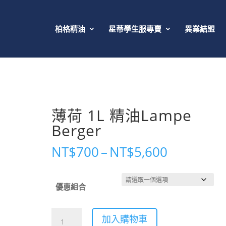
柏格精油
星蒂學生服專賣
異業結盟
薄荷 1L 精油Lampe
Berger
價
NT$
700
–
NT$
5,600
格
範
優惠組合
圍：
NT$700
薄
到
加入購物車