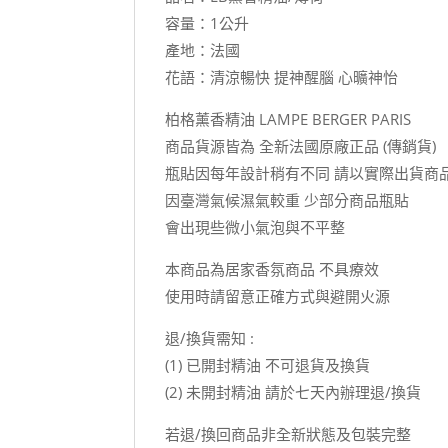
容量：1公升
產地：法國
花語：清涼暢快 提神醒腦 心曠神怡
柏格薰香精油 LAMPE BERGER PARIS
商品貨源皆為 全新法國原廠正品 (傳銷貨)
瓶貼因每年設計稍有不同 請以實際出貨商
因臺灣氣候濕氣較重 少部分商品瓶貼
會出現些微小氣泡與不平整
本商品為居家香氛商品 不具療效
使用時請留意正確方式與避開火源
退/換貨需知 :
(1) 已開封精油 不可退貨及換貨
(2) 未開封精油 請於七天內辦理退/換貨
若退/換回商品非全新狀態及包裝完整